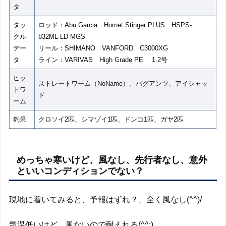
タ
タッ
ロッド：Abu Garcia Hornet Stinger PLUS HSPS-
クル
832ML-LD MGS
デー
リール：SHIMANO VANFORD C3000XG
タ
ライン：VARIVAS High Grade PE 1.2号
ヒッ
ストレートワーム（NoName）、バグアンツ、アイシャッ
トワ
ド
ーム
釣果
クロソイ2匹、シマゾイ1匹、ドンコ1匹、ガヤ2匹
めっちゃ寒いけど、風なし、先行者なし、意外
といいコンディションでない？
現地に着いてみると、予報はずれ？、全く風なし(^^)/
気温低いけど、風ないので耐えれる(^^;)