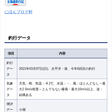
にほんブログ村
釣行データ
項目
内容
釣行
デー
2021年03月07日(日)、太平洋・港、今年6回目の釣行
タ
気象
天気：晴、気温：-9.2℃、水温：－、風：ほとんどなし～最
デー
大2.0m/s程度～とんでもない爆風・最大10m/s以上、波：
タ
結構ある
潮汐
デー
小潮