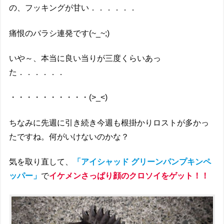
の、フッキングが甘い．．．．．．
痛恨のバラシ連発です(~_~;)
いや～、本当に良い当りが三度くらいあっ
た．．．．．．
・・・・・・・・・・(>_<)
ちなみに先週に引き続き今週も根掛かりロストが多かっ
たですね。何がいけないのかな？
気を取り直して、
「アイシャッド グリーンパンプキンペ
ッパー」
で
イケメンさっぱり顔のクロソイ
を
ゲット！！