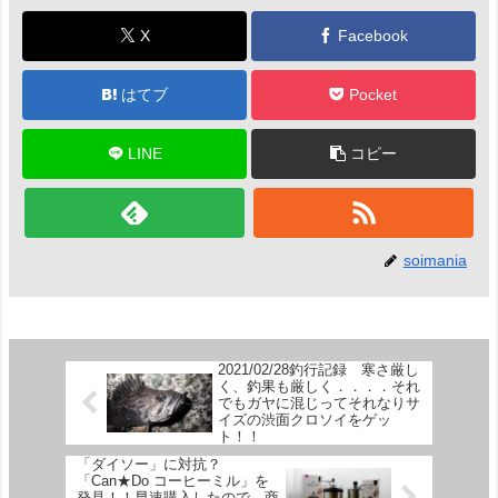
X
Facebook
はてブ
Pocket
LINE
コピー
soimania
2021/02/28釣行記録 寒さ厳し
く、釣果も厳しく．．．．それ
でもガヤに混じってそれなりサ
イズの渋面クロソイをゲッ
ト！！
「ダイソー」に対抗？
「Can★Do コーヒーミル」を
発見！！早速購入したので、商