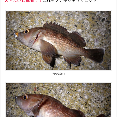
ガヤだけど連荘！！
これもフチギリギリでヒット。
ガヤ19cm