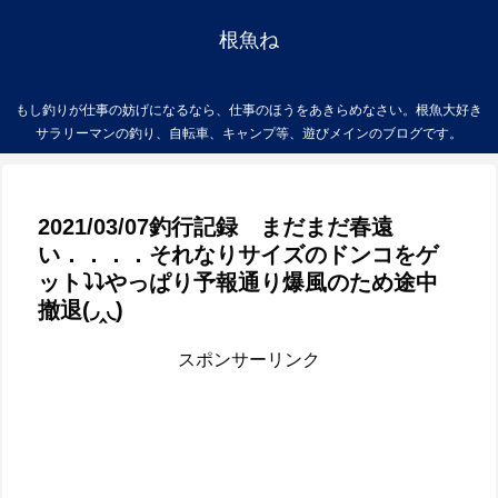
根魚ね
もし釣りが仕事の妨げになるなら、仕事のほうをあきらめなさい。根魚大好き
サラリーマンの釣り、自転車、キャンプ等、遊びメインのブログです。
2021/03/07釣行記録 まだまだ春遠
い．．．．それなりサイズのドンコをゲ
ット⤵⤵やっぱり予報通り爆風のため途中
撤退(◞‸◟)
スポンサーリンク