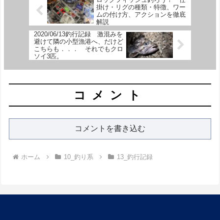
掛け・リグの種類・特徴、ワー
ムの付け方、アクションを徹底
解説
2020/06/13釣行記録 激混みを
避けて隣の小型漁港へ、だけど
こちらも．．． それでもクロ
ソイ3匹。
コメント
コメントを書き込む
ホーム
10_釣り系
13_釣行記録