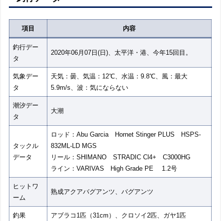
項目
内容
釣行デー
2020年06月07日(日)、太平洋・港、今年15回目。
タ
気象デー
天気：曇、気温：12℃、水温：9.8℃、風：最大
タ
5.9m/s、波：気にならない
潮汐デー
大潮
タ
ロッド：Abu Garcia Hornet Stinger PLUS HSPS-
タックル
832ML-LD MGS
データ
リール：SHIMANO STRADIC Cl4+ C3000HG
ライン：VARIVAS High Grade PE 1.2号
ヒットワ
熟成アクアバグアンツ、バグアンツ
ーム
釣果
アブラコ1匹（31cm）、クロソイ2匹、ガヤ1匹