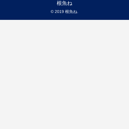
根魚ね
© 2019 根魚ね.